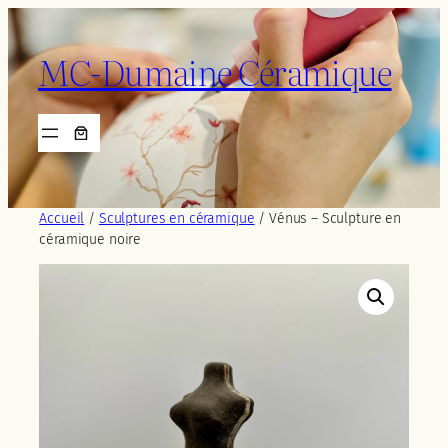
Aller
au
MC-Dumaine Céramique
contenu
Accueil
/
Sculptures en céramique
/ Vénus – Sculpture en
céramique noire