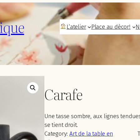
ique
L’atelier
Place au décor!
N
Carafe
Une tasse sombre, aux lignes tendues
se tient droit.
Category:
Art de la table en