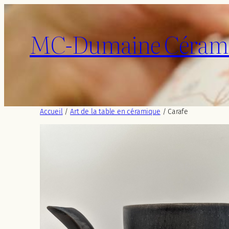
Aller
au
MC-Dumaine Céram
contenu
Accueil
/
Art de la table en céramique
/ Carafe