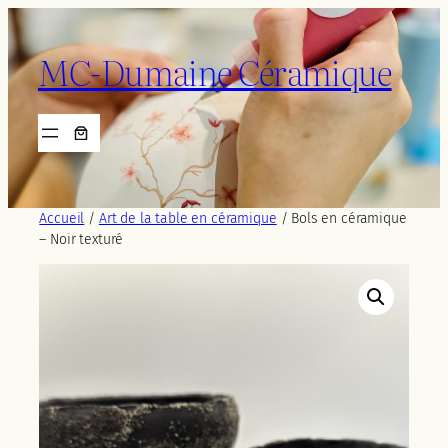
Aller
au
MC-Dumaine Céramique
contenu
Accueil
/
Art de la table en céramique
/ Bols en céramique
– Noir texturé