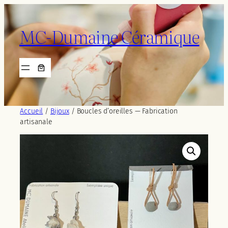
Aller
au
MC-Dumaine Céramique
contenu
Accueil
/
Bijoux
/ Boucles d’oreilles — Fabrication
artisanale