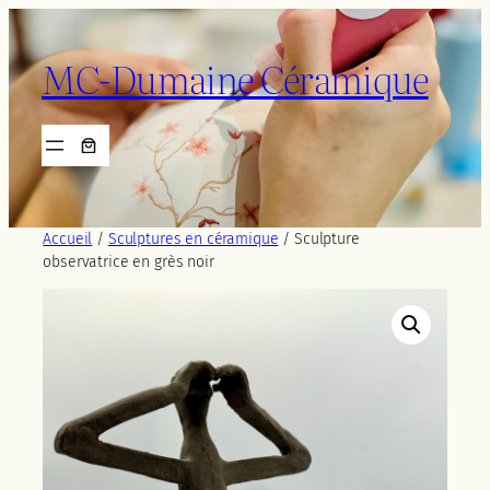
Aller
au
MC-Dumaine Céramique
contenu
Accueil
/
Sculptures en céramique
/ Sculpture
observatrice en grès noir