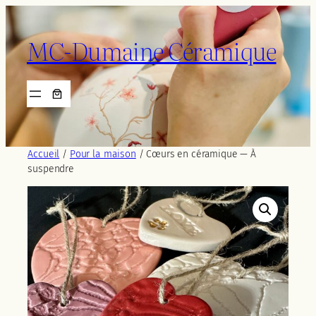
Aller
au
MC-Dumaine Céramique
contenu
Accueil
/
Pour la maison
/ Cœurs en céramique — À
suspendre