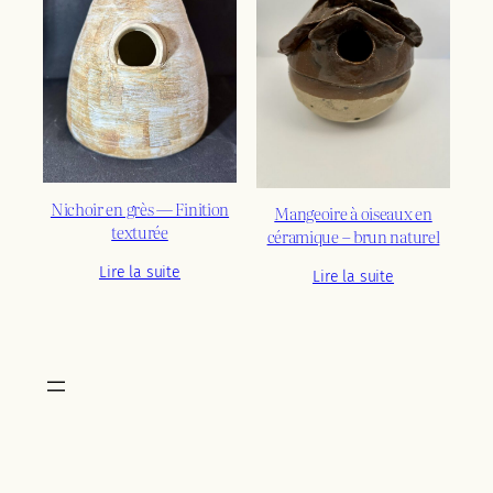
ancien
Nichoir en grès — Finition
Mangeoire à oiseaux en
texturée
céramique – brun naturel
Lire la suite
Lire la suite