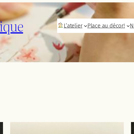
ique
L’atelier
Place au décor!
N