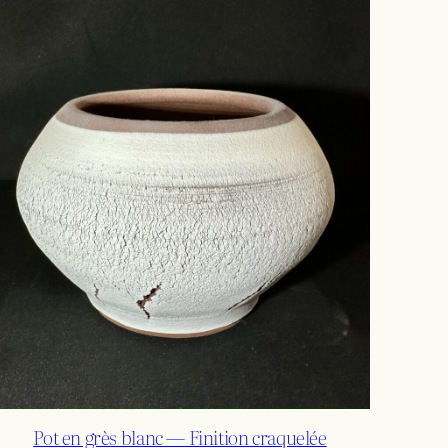
Pot en grès blanc — Finition craquelée