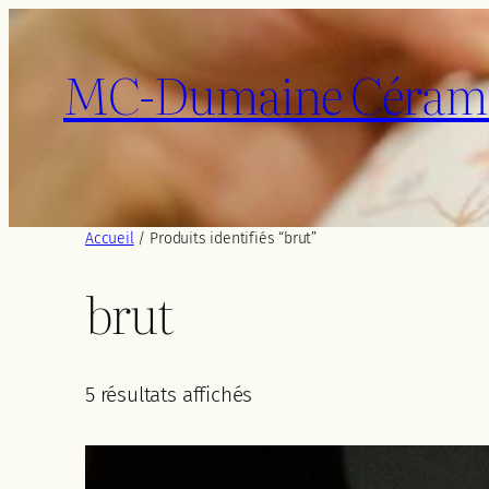
Aller
au
MC-Dumaine Céram
contenu
Accueil
/ Produits identifiés “brut”
brut
Trié
5 résultats affichés
du
plus
récent